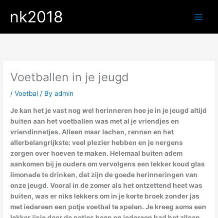
Skip
nk2018
to
content
Voetballen in je jeugd
/
Voetbal
/ By
admin
Je kan het je vast nog wel herinneren hoe je in je jeugd altijd
buiten aan het voetballen was met al je vriendjes en
vriendinnetjes. Alleen maar lachen, rennen en het
allerbelangrijkste: veel plezier hebben en je nergens
zorgen over hoeven te maken. Helemaal buiten adem
aankomen bij je ouders om vervolgens een lekker koud glas
limonade te drinken, dat zijn de goede herinneringen van
onze jeugd. Vooral in de zomer als het ontzettend heet was
buiten, was er niks lekkers om in je korte broek zonder jas
met iedereen een potje voetbal te spelen. Je kreeg soms een
lekker ijsje door de potjes heen en iedereen had het alleen